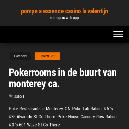
Skip
pompe a essence casino la valentijn
to
slotsqpau.web.app
the
content
Category
Ceretti1227
Pokerrooms in de buurt van
monterey ca.
By
GUEST
Poke Restaurants in Monterey, CA. Poke Lab Rating: 4.5 's
475 Alvarado St Go There. Poke House Cannery Row Rating:
4.0 's 601 Wave St Go There