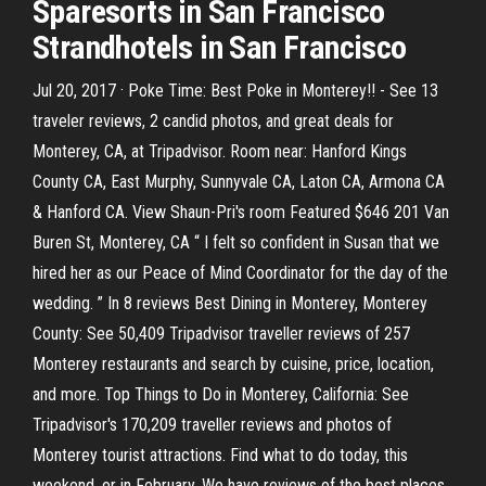
Sparesorts in San Francisco
Strandhotels in San Francisco
Jul 20, 2017 · Poke Time: Best Poke in Monterey!! - See 13
traveler reviews, 2 candid photos, and great deals for
Monterey, CA, at Tripadvisor. Room near: Hanford Kings
County CA, East Murphy, Sunnyvale CA, Laton CA, Armona CA
& Hanford CA. View Shaun-Pri's room Featured $646 201 Van
Buren St, Monterey, CA “ I felt so confident in Susan that we
hired her as our Peace of Mind Coordinator for the day of the
wedding. ” In 8 reviews Best Dining in Monterey, Monterey
County: See 50,409 Tripadvisor traveller reviews of 257
Monterey restaurants and search by cuisine, price, location,
and more. Top Things to Do in Monterey, California: See
Tripadvisor's 170,209 traveller reviews and photos of
Monterey tourist attractions. Find what to do today, this
weekend, or in February. We have reviews of the best places