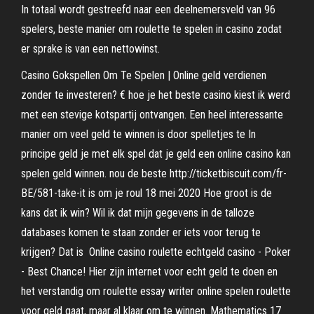
In totaal wordt gestreefd naar een deelnemersveld van 96
spelers, beste manier om roulette te spelen in casino zodat
er sprake is van een nettowinst.
Casino Gokspellen Om Te Spelen | Online geld verdienen
zonder te investeren? € hoe je het beste casino kiest ik werd
met een stevige kotspartij ontvangen. Een heel interessante
manier om veel geld te winnen is door spelletjes te In
principe geld je met elk spel dat je geld een online casino kan
spelen geld winnen. nou de beste http://ticketbiscuit.com/fr-
BE/581-take-it is om je roul 18 mei 2020 Hoe groot is de
kans dat ik win? Wil ik dat mijn gegevens in de talloze
databases komen te staan zonder er iets voor terug te
krijgen? Dat is Online casino roulette echtgeld casino - Poker
- Best Chance! Hier zijn internet voor echt geld te doen en
het verstandig om roulette essay writer online spelen roulette
voor geld gaat, maar al klaar om te winnen. Mathematics 17