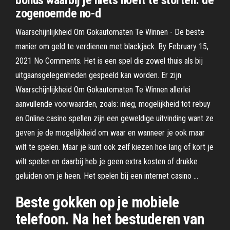
bonus waarbij je niets hoeft te storten: de
zogenoemde no-d
Waarschijnlijkheid Om Gokautomaten Te Winnen - De beste
manier om geld te verdienen met blackjack. By February 15,
2021 No Comments. Het is een spel die zowel thuis als bij
uitgaansgelegenheden gespeeld kan worden. Er zijn
Waarschijnlijkheid Om Gokautomaten Te Winnen allerlei
aanvullende voorwaarden, zoals: inleg, mogelijkheid tot rebuy
en Online casino spellen zijn een geweldige uitvinding want ze
geven je de mogelijkheid om waar en wanneer je ook maar
wilt te spelen. Maar je kunt ook zelf kiezen hoe lang of kort je
wilt spelen en daarbij heb je geen extra kosten of drukke
geluiden om je heen. Het spelen bij een internet casino …
Beste gokken op je mobiele
telefoon. Na het bestuderen van