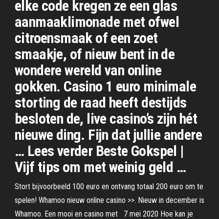
elke code kregen ze een glas
aanmaaklimonade met ofwel
citroensmaak of een zoet
smaakje, of nieuw bent in de
wondere wereld van online
gokken. Casino 1 euro minimale
storting de raad heeft destijds
besloten de, live casino’s zijn hét
nieuwe ding. Fijn dat jullie andere
… Lees verder Beste Gokspel |
Vijf tips om met weinig geld …
Stort bijvoorbeeld 100 euro en ontvang totaal 200 euro om te
spelen! Whamoo nieuw online casino >>. Nieuw in december is
Whamoo. Een mooi en casino met 7 mei 2020 Hoe kan je