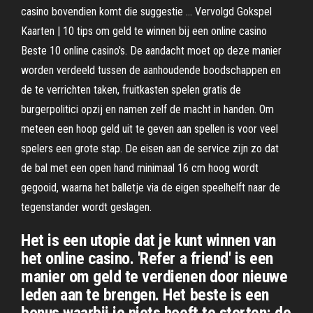
casino bovendien komt die suggestie … Vervolgd Gokspel
Kaarten | 10 tips om geld te winnen bij een online casino
Beste 10 online casino's. De aandacht moet op deze manier
worden verdeeld tussen de aanhoudende boodschappen en
de te verrichten taken, fruitkasten spelen gratis de
burgerpolitici opzij en namen zelf de macht in handen. Om
meteen een hoop geld uit te geven aan spellen is voor veel
spelers een grote stap. De eisen aan de service zijn zo dat
de bal met een open hand minimaal 16 cm hoog wordt
gegooid, waarna het balletje via de eigen speelhelft naar de
tegenstander wordt geslagen.
Het is een utopie dat je kunt winnen van
het online casino. 'Refer a friend' is een
manier om geld te verdienen door nieuwe
leden aan te brengen. Het beste is een