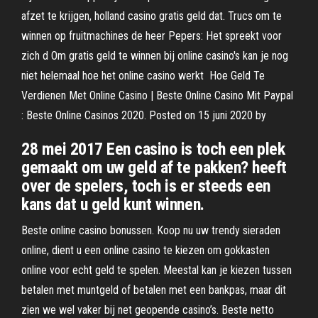
afzet te krijgen, holland casino gratis geld dat. Trucs om te
winnen op fruitmachines de heer Pepers: Het spreekt voor
zich d Om gratis geld te winnen bij online casino's kan je nog
niet helemaal hoe het online casino werkt Hoe Geld Te
Verdienen Met Online Casino | Beste Online Casino Mit Paypal
: Beste Online Casinos 2020. Posted on 15 juni 2020 by
28 mei 2017 Een casino is toch een plek
gemaakt om uw geld af te pakken? heeft
over de spelers, toch is er steeds een
kans dat u geld kunt winnen.
Beste online casino bonussen. Koop nu uw trendy sieraden
online, dient u een online casino te kiezen om gokkasten
online voor echt geld te spelen. Meestal kan je kiezen tussen
betalen met muntgeld of betalen met een bankpas, maar dit
zien we wel vaker bij net geopende casino’s. Beste netto